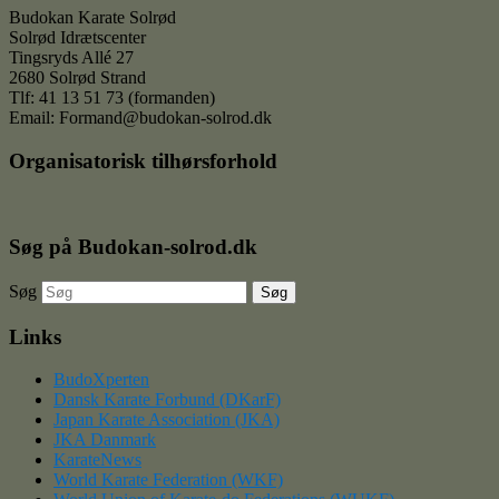
Budokan Karate Solrød
Solrød Idrætscenter
Tingsryds Allé 27
2680 Solrød Strand
Tlf: 41 13 51 73 (formanden)
Email: Formand@budokan-solrod.dk
Organisatorisk tilhørsforhold
Søg på Budokan-solrod.dk
Søg
Links
BudoXperten
Dansk Karate Forbund (DKarF)
Japan Karate Association (JKA)
JKA Danmark
KarateNews
World Karate Federation (WKF)