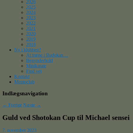
2026
2025
2024
2023
2022
2021
2020
2019
2018
Ny i klubben?
At træne i Budokan…
Begynderhold
Minikarate
Find vej
Kontakt
Mentoclub
Indlægsnavigation
←
Forrige
Næste
→
Guld ved Shotokan Cup til Michael sensei