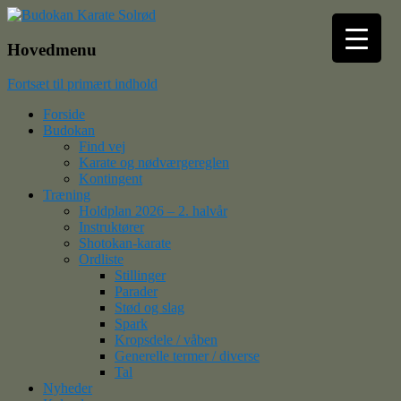
Budokan Karate Solrød
Hovedmenu
Fortsæt til primært indhold
Forside
Budokan
Find vej
Karate og nødværgereglen
Kontingent
Træning
Holdplan 2026 – 2. halvår
Instruktører
Shotokan-karate
Ordliste
Stillinger
Parader
Stød og slag
Spark
Kropsdele / våben
Generelle termer / diverse
Tal
Nyheder