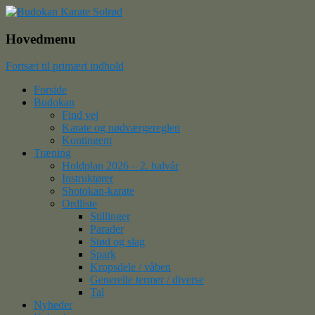
Budokan Karate Solrød
Hovedmenu
Fortsæt til primært indhold
Forside
Budokan
Find vej
Karate og nødværgereglen
Kontingent
Træning
Holdplan 2026 – 2. halvår
Instruktører
Shotokan-karate
Ordliste
Stillinger
Parader
Stød og slag
Spark
Kropsdele / våben
Generelle termer / diverse
Tal
Nyheder