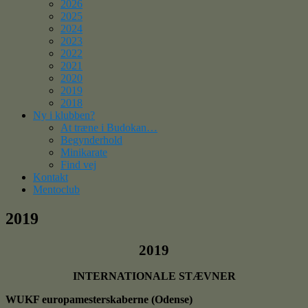
2026
2025
2024
2023
2022
2021
2020
2019
2018
Ny i klubben?
At træne i Budokan…
Begynderhold
Minikarate
Find vej
Kontakt
Mentoclub
2019
2019
INTERNATIONALE STÆVNER
WUKF europamesterskaberne (Odense)