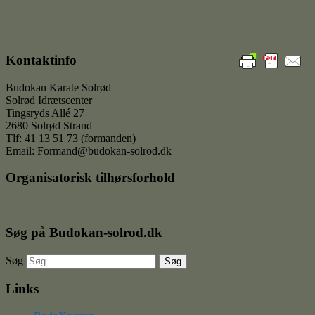
Kontaktinfo
Budokan Karate Solrød
Solrød Idrætscenter
Tingsryds Allé 27
2680 Solrød Strand
Tlf: 41 13 51 73 (formanden)
Email: Formand@budokan-solrod.dk
Organisatorisk tilhørsforhold
Søg på Budokan-solrod.dk
Søg
Links