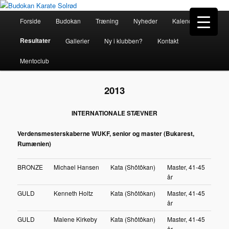
Hovedmenu
Forside
Budokan
Træning
Nyheder
Kalender
Fortsæt
Budokan Karate Solrød
Resultater
Gallerier
Ny i klubben?
Kontakt
til
Mentoclub
primært
indhold
2013
INTERNATIONALE STÆVNER
Verdensmesterskaberne WUKF, senior og master (Bukarest,
Rumænien)
BRONZE
Michael Hansen
Kata (Shôtôkan)
Master, 41-45
år
GULD
Kenneth Holtz
Kata (Shôtôkan)
Master, 41-45
år
GULD
Malene Kirkeby
Kata (Shôtôkan)
Master, 41-45
år