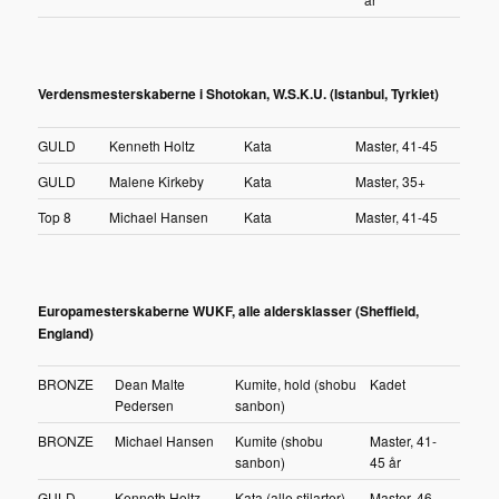
Verdensmesterskaberne i Shotokan, W.S.K.U. (Istanbul, Tyrkiet)
GULD
Kenneth Holtz
Kata
Master, 41-45
GULD
Malene Kirkeby
Kata
Master, 35+
Top 8
Michael Hansen
Kata
Master, 41-45
Europamesterskaberne WUKF, alle aldersklasser (Sheffield,
England)
BRONZE
Dean Malte
Kumite, hold (shobu
Kadet
Pedersen
sanbon)
BRONZE
Michael Hansen
Kumite (shobu
Master, 41-
sanbon)
45 år
GULD
Kenneth Holtz
Kata (alle stilarter)
Master, 46-