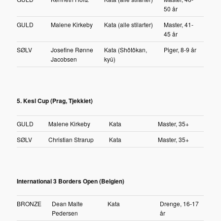
50 år
GULD
Malene Kirkeby
Kata (alle stilarter)
Master, 41-
45 år
SØLV
Josefine Rønne
Kata (Shôtôkan,
Piger, 8-9 år
Jacobsen
kyû)
5. Kesl Cup (Prag, Tjekkiet)
GULD
Malene Kirkeby
Kata
Master, 35+
SØLV
Christian Strarup
Kata
Master, 35+
International 3 Borders Open (Belgien)
BRONZE
Dean Malte
Kata
Drenge, 16-17
Pedersen
år