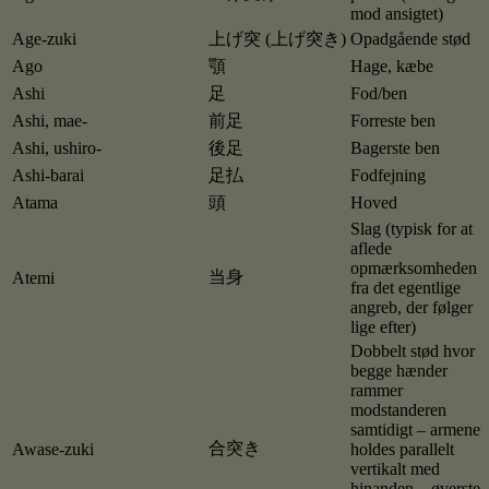
mod ansigtet)
Age-zuki
上げ突 (上げ突き)
Opadgående stød
Ago
顎
Hage, kæbe
Ashi
足
Fod/ben
Ashi, mae-
前足
Forreste ben
Ashi, ushiro-
後足
Bagerste ben
Ashi-barai
足払
Fodfejning
Atama
頭
Hoved
Slag (typisk for at
aflede
opmærksomheden
当身
Atemi
fra det egentlige
angreb, der følger
lige efter)
Dobbelt stød hvor
begge hænder
rammer
modstanderen
samtidigt – armene
合突き
Awase-zuki
holdes parallelt
vertikalt med
hinanden – øverste