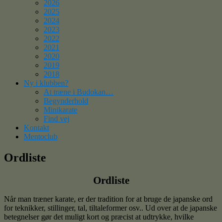
2026
2025
2024
2023
2022
2021
2020
2019
2018
Ny i klubben?
At træne i Budokan…
Begynderhold
Minikarate
Find vej
Kontakt
Mentoclub
Ordliste
Ordliste
Når man træner karate, er der tradition for at bruge de japanske ord
for teknikker, stillinger, tal, tiltaleformer osv.. Ud over at de japanske
betegnelser gør det muligt kort og præcist at udtrykke, hvilke