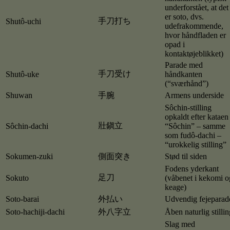
underforstået, at det
er soto, dvs.
手刀打ち
Shutô-uchi
udefrakommende,
hvor håndfladen er
opad i
kontaktøjeblikket)
Parade med
手刀受け
Shutô-uke
håndkanten
(“sværhånd”)
Shuwan
手腕
Armens underside
Sôchin-stilling
opkaldt efter kataen
壯鎭立
Sôchin-dachi
“Sôchin” – samme
som fudô-dachi –
“urokkelig stilling”
Sokumen-zuki
側面突き
Stød til siden
Fodens yderkant
足刀
Sokuto
(våbenet i kekomi o
keage)
Soto-barai
外払い
Udvendig fejeparad
Soto-hachiji-dachi
外八字立
Åben naturlig stillin
Slag med