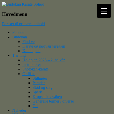
Budokan Karate Solrød
Hovedmenu
Fortsæt til primært indhold
Forside
Budokan
Find vej
Karate og nødværgereglen
Kontingent
Træning
Holdplan 2026 – 2. halvår
Instruktører
Shotokan-karate
Ordliste
Stillinger
Parader
Stød og slag
Spark
Kropsdele / våben
Generelle termer / diverse
Tal
Nyheder