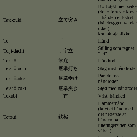
Kort stød med seik
(de to forreste knoer
– hånden er lodret
立て突き
Tate-zuki
(håndryggen vender
udad) i
kontaktøjeblikket
Te
手
Hånd
Stilling som tegnet
丁字立
Teiji-dachi
“tei”
Teishô
掌底
Håndrod
Teishô-uchi
底掌打ち
Slag med håndrode
Parade med
底掌受け
Teishô-uke
håndroden
Teishô-zuki
底掌突き
Stød med håndrode
Tekubi
手首
Vrist, håndled
Hammerhånd
(knyttet hånd med
det nederste af
鉄槌
Tettsui
hånden på
lillefingersiden som
våben)