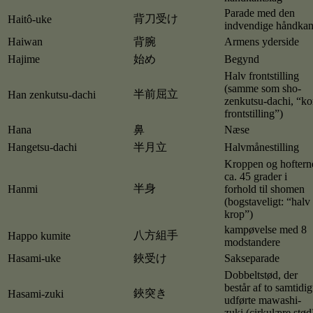
Parade med den
背刀受け
Haitô-uke
indvendige håndkan
Haiwan
背腕
Armens yderside
Hajime
始め
Begynd
Halv frontstilling
(samme som sho-
半前屈立
Han zenkutsu-dachi
zenkutsu-dachi, “ko
frontstilling”)
Hana
鼻
Næse
Hangetsu-dachi
半月立
Halvmånestilling
Kroppen og hoftern
ca. 45 grader i
半身
Hanmi
forhold til shomen
(bogstaveligt: “halv
krop”)
kampøvelse med 8
八方組手
Happo kumite
modstandere
Hasami-uke
鋏受け
Sakseparade
Dobbeltstød, der
består af to samtidig
鋏突き
Hasami-zuki
udførte mawashi-
zuki (cirkulære stød