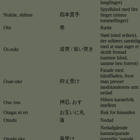
langfinger)
Spydhånd med fire
四本貫手
Nukite, shihon
fingre (minus
tommelfinger)
Obi
帯
Bælte
Stød (med seiken),
der udføres samtidi
med at man tager et
追突 / 追い突き
Oi-zuki
skridt fremad
(samme hånd,
samme ben forrest)
Parade med
håndfladen, hvor
抑え受け
Osae-uke
man presser
modstanderens arm
nedad
Hilsen karatefolk
押忍, おす
Osu /oss
imellem
Otagai ni rei
お互いに礼
Buk for hinanden
Otoshi
落
Nedad
Nedadgående
hammerparade
落受け
Otoshi uke
(egentlig ‘parade