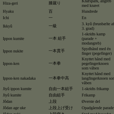
Knæspark, angreb
膝蹴り
Hiza-geri
med knæet
Hyaku
百
Hundrede
Ichi
一
En
3. kyû (brunbælte a
一級
Ikkyû
3. grad)
1-skridts kamp
一本 組手
Ippon kumite
(parade +
modangreb)
Spydhånd med én
一本貫手
Ippon nukite
finger (pegefinger)
Knyttet hånd med
一本拳
Ippon-ken
pegefingerknoen
som våben
Knyttet hånd med
一本拳中高
Ippon-ken nakadaka
langfingerknoen so
våben
Jiyû ippon kumite
自由一本組手
1-skridts frikamp
Jiyû kumite
自由組手
Frikamp
Jôdan
上段
Øverste del
Jôdan age uke
上段上げ受け
Opadgående parade