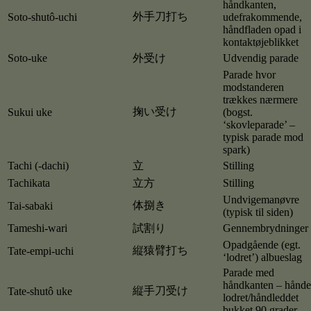
håndkanten,
外手刀打ち
Soto-shutô-uchi
udefrakommende,
håndfladen opad i
kontaktøjeblikket
Soto-uke
外受け
Udvendig parade
Parade hvor
modstanderen
trækkes nærmere
掬い受け
Sukui uke
(bogst.
‘skovleparade’ –
typisk parade mod
spark)
Tachi (-dachi)
立
Stilling
Tachikata
立方
Stilling
Undvigemanøvre
体捌き
Tai-sabaki
(typisk til siden)
Tameshi-wari
試割り
Gennembrydninger
Opadgående (egt.
縦猿臂打ち
Tate-empi-uchi
‘lodret’) albueslag
Parade med
håndkanten – hånd
縦手刀受け
Tate-shutô uke
lodret/håndleddet
bukket 90 grader