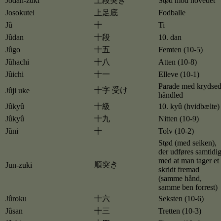
Jôdan-zuki
上段突き
Stød mod hovedet
Josokutei
上足底
Fodballe
Jû
十
Ti
Jûdan
十段
10. dan
Jûgo
十五
Femten (10-5)
Jûhachi
十八
Atten (10-8)
Jûichi
十一
Elleve (10-1)
Parade med krydse
十字 受け
Jûji uke
håndled
Jûkyû
十級
10. kyû (hvidbælte)
Jûkyû
十九
Nitten (10-9)
Jûni
十
Tolv (10-2)
Stød (med seiken),
der udføres samtidi
med at man tager et
順突き
Jun-zuki
skridt fremad
(samme hånd,
samme ben forrest)
Jûroku
十六
Seksten (10-6)
Jûsan
十三
Tretten (10-3)