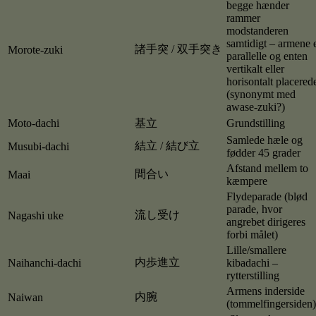
begge hænder
rammer
modstanderen
samtidigt – armene 
諸手突 / 双手突き
Morote-zuki
parallelle og enten
vertikalt eller
horisontalt placered
(synonymt med
awase-zuki?)
Moto-dachi
基立
Grundstilling
Samlede hæle og
結立 / 結び立
Musubi-dachi
fødder 45 grader
Afstand mellem to
間合い
Maai
kæmpere
Flydeparade (blød
parade, hvor
流し受け
Nagashi uke
angrebet dirigeres
forbi målet)
Lille/smallere
内歩進立
Naihanchi-dachi
kibadachi –
rytterstilling
Armens inderside
内腕
Naiwan
(tommelfingersiden)