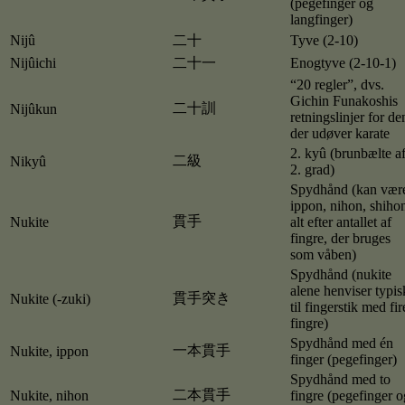
(pegefinger og
langfinger)
Nijû
二十
Tyve (2-10)
Nijûichi
二十一
Enogtyve (2-10-1)
“20 regler”, dvs.
Gichin Funakoshis
二十訓
Nijûkun
retningslinjer for de
der udøver karate
2. kyû (brunbælte a
二級
Nikyû
2. grad)
Spydhånd (kan vær
ippon, nihon, shiho
貫手
Nukite
alt efter antallet af
fingre, der bruges
som våben)
Spydhånd (nukite
alene henviser typis
貫手突き
Nukite (-zuki)
til fingerstik med fir
fingre)
Spydhånd med én
一本貫手
Nukite, ippon
finger (pegefinger)
Spydhånd med to
二本貫手
Nukite, nihon
fingre (pegefinger o