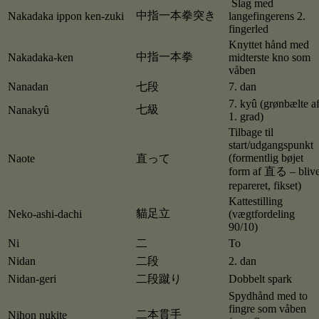
Slag med
中指一本拳突き
Nakadaka ippon ken-zuki
langefingerens 2.
fingerled
Knyttet hånd med
中指一本拳
Nakadaka-ken
midterste kno som
våben
Nanadan
七段
7. dan
7. kyû (grønbælte a
七級
Nanakyû
1. grad)
Tilbage til
start/udgangspunkt
(formentlig bøjet
Naote
直って
form af 直る – bliv
repareret, fikset)
Kattestilling
貓足立
Neko-ashi-dachi
(vægtfordeling
90/10)
Ni
二
To
Nidan
二段
2. dan
Nidan-geri
二段蹴り
Dobbelt spark
Spydhånd med to
fingre som våben
二本貫手
Nihon nukite