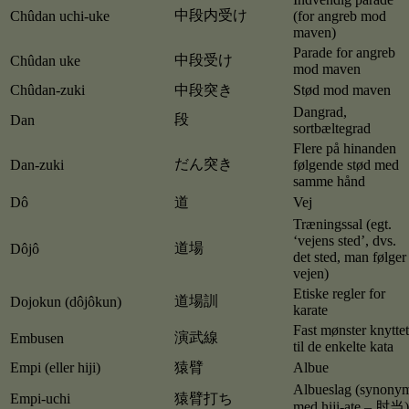
中段内受け
Chûdan uchi-uke
(for angreb mod
maven)
Parade for angreb
中段受け
Chûdan uke
mod maven
Chûdan-zuki
中段突き
Stød mod maven
Dangrad,
段
Dan
sortbæltegrad
Flere på hinanden
だん突き
Dan-zuki
følgende stød med
samme hånd
Dô
道
Vej
Træningssal (egt.
‘vejens sted’, dvs.
道場
Dôjô
det sted, man følger
vejen)
Etiske regler for
道場訓
Dojokun (dôjôkun)
karate
Fast mønster knyttet
演武線
Embusen
til de enkelte kata
Empi (eller hiji)
猿臂
Albue
Albueslag (synony
Empi-uchi
猿臂打ち
med hiji-ate – 肘当)