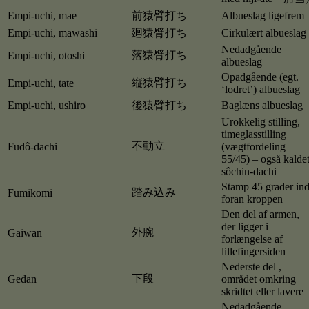
Empi-uchi, mae
前猿臂打ち
Albueslag ligefrem
Empi-uchi, mawashi
廻猿臂打ち
Cirkulært albueslag
Nedadgående
落猿臂打ち
Empi-uchi, otoshi
albueslag
Opadgående (egt.
縦猿臂打ち
Empi-uchi, tate
‘lodret’) albueslag
Empi-uchi, ushiro
後猿臂打ち
Baglæns albueslag
Urokkelig stilling,
timeglasstilling
不動立
Fudô-dachi
(vægtfordeling
55/45) – også kalde
sôchin-dachi
Stamp 45 grader in
踏み込み
Fumikomi
foran kroppen
Den del af armen,
der ligger i
外腕
Gaiwan
forlængelse af
lillefingersiden
Nederste del ,
下段
Gedan
området omkring
skridtet eller lavere
Nedadgående