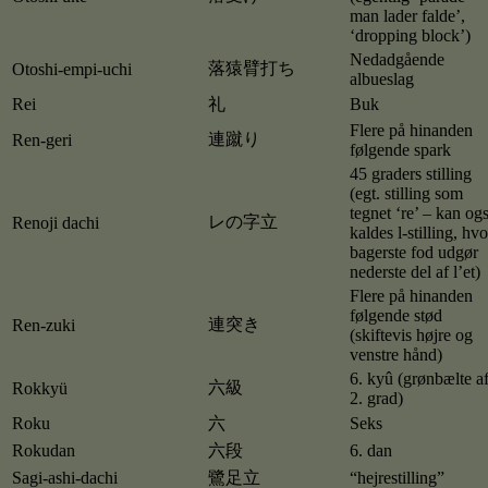
man lader falde’,
‘dropping block’)
Nedadgående
落猿臂打ち
Otoshi-empi-uchi
albueslag
Rei
礼
Buk
Flere på hinanden
連蹴り
Ren-geri
følgende spark
45 graders stilling
(egt. stilling som
tegnet ‘re’ – kan og
レの字立
Renoji dachi
kaldes l-stilling, hvo
bagerste fod udgør
nederste del af l’et)
Flere på hinanden
følgende stød
連突き
Ren-zuki
(skiftevis højre og
venstre hånd)
6. kyû (grønbælte a
六級
Rokkyü
2. grad)
Roku
六
Seks
Rokudan
六段
6. dan
Sagi-ashi-dachi
鷺足立
“hejrestilling”