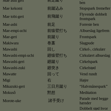
前足蹴り
Mae ashi geri
ben
Mae kekomi
前蹴込み
Stopspark fremefter
Flyvende dobbelt
前飛蹴り
Mae tobi-geri
frontspark
Mae-ashi
前足
Forreste ben
Mae-empi-uchi
前猿臂打ち
Albueslag ligefrem
Mae-geri
前蹴り
Frontspark
Makiwara
巻藁
Slagpude
Mawashi
回し
Cirkel-, cirkulær
Mawashi-empi-uchi
廻猿臂打ち
Cirkulært albueslag
Mawashi-geri
廻蹴り
Cirkelspark
Mawashi-zuki
廻突き
Cirkelstød
Mawatte
回って
Vend rundt
Migi
右
Højre
Mikazuki-geri
三日月蹴り
“Halvmånespark”
Mokusô
黙想
Meditation
Parade med begge
諸手受け
Morote-uke
hænder
Dobbelt stød hvor