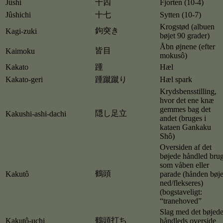
Jûshi
十四
Fjorten (10-4)
Jûshichi
十七
Sytten (10-7)
Krogstød (albuen
鉤突き
Kagi-zuki
bøjet 90 grader)
Åbn øjnene (efter
皆目
Kaimoku
mokusô)
Kakato
踵
Hæl
Kakato-geri
踵蹴蹴り
Hæl spark
Krydsbensstilling,
hvor det ene knæ
gemmes bag det
隠し足立
Kakushi-ashi-dachi
andet (bruges i
kataen Gankaku
Shô)
Oversiden af det
bøjede håndled brug
som våben eller
鶴頭
Kakutô
parade (hånden bøj
ned/flekseres)
(bogstaveligt:
“tranehoved”
Slag med det bøjed
鶴頭打ち
Kakutô-uchi
håndleds overside