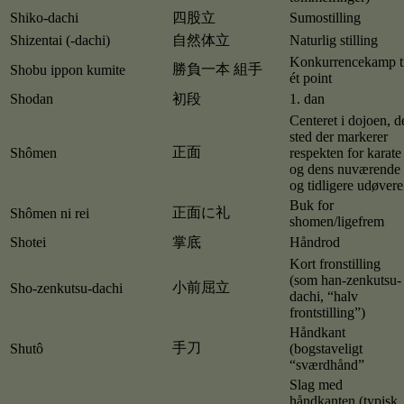
Shiko-dachi
四股立
Sumostilling
Shizentai (-dachi)
自然体立
Naturlig stilling
Konkurrencekamp ti
勝負一本 組手
Shobu ippon kumite
ét point
Shodan
初段
1. dan
Centeret i dojoen, d
sted der markerer
正面
Shômen
respekten for karate
og dens nuværende
og tidligere udøvere
Buk for
正面に礼
Shômen ni rei
shomen/ligefrem
Shotei
掌底
Håndrod
Kort fronstilling
(som han-zenkutsu-
小前屈立
Sho-zenkutsu-dachi
dachi, “halv
frontstilling”)
Håndkant
手刀
Shutô
(bogstaveligt
“sværdhånd”
Slag med
håndkanten (typisk