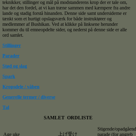
teknikker, stillinger og mål på modstanderens krop der er tale om,
har det den fordel, at vi kan træne sammen med kæmpere fra andre
lande og stadig forstå hinanden. Denne side samt undersiderne er
tænkt som et hurtigt opslagsværk for både instruktører og
medlemmer af Bushikan. Ved at klikke på linksene herunder
kommer du til emneopdelte sider, og nederst på denne side er alle
ord samlet.
Stillinger
Parader
Stød og slag
Spark
Kropsdele / våben
Generelle termer / diverse
Tal
SAMLET ORDLISTE
Stigende/opadgåen
上げ受け
Age uke
parade (for angreb