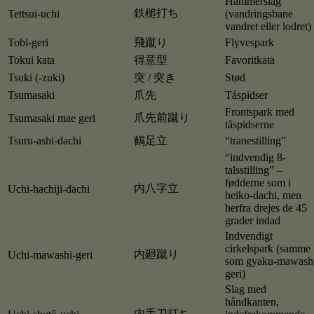
Hammerslag
鉄槌打ち
Tettsui-uchi
(vandringsbane
vandret eller lodret)
Tobi-geri
飛蹴り
Flyvespark
Tokui kata
得意型
Favoritkata
Tsuki (-zuki)
突 / 突き
Stød
Tsumasaki
爪先
Tåspidser
Frontspark med
爪先前蹴り
Tsumasaki mae geri
tåspidserne
Tsuru-ashi-dachi
鶴足立
“tranestilling”
“indvendig 8-
talsstilling” –
fødderne som i
内八字立
Uchi-hachiji-dachi
heiko-dachi, men
herfra drejes de 45
grader indad
Indvendigt
cirkelspark (samme
内廻蹴り
Uchi-mawashi-geri
som gyaku-mawash
geri)
Slag med
håndkanten,
内手刀打ち