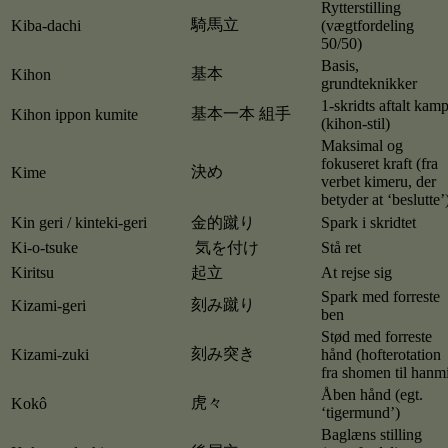
Rytterstilling
騎馬立
Kiba-dachi
(vægtfordeling
50/50)
Basis,
基本
Kihon
grundteknikker
1-skridts aftalt kam
基本一本 組手
Kihon ippon kumite
(kihon-stil)
Maksimal og
fokuseret kraft (fra
決め
Kime
verbet kimeru, der
betyder at ‘beslutte’
Kin geri / kinteki-geri
金的蹴り
Spark i skridtet
Ki-o-tsuke
気を付け
Stå ret
Kiritsu
起立
At rejse sig
Spark med forreste
刻み蹴り
Kizami-geri
ben
Stød med forreste
刻み突き
Kizami-zuki
hånd (hofterotation
fra shomen til hanm
Åben hånd (egt.
虎々
Kokô
‘tigermund’)
Baglæns stilling