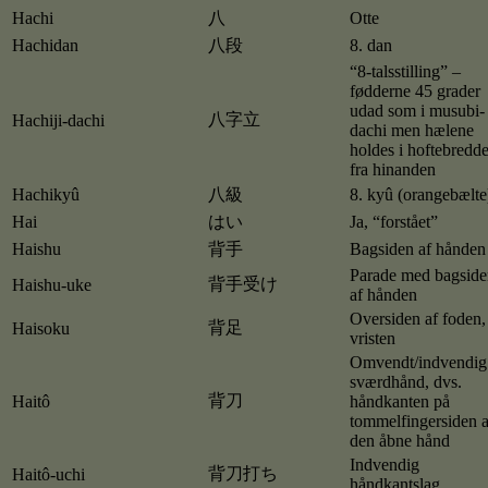
Hachi
八
Otte
Hachidan
八段
8. dan
“8-talsstilling” –
fødderne 45 grader
udad som i musubi-
八字立
Hachiji-dachi
dachi men hælene
holdes i hoftebredd
fra hinanden
Hachikyû
八級
8. kyû (orangebælte
Hai
はい
Ja, “forstået”
Haishu
背手
Bagsiden af hånden
Parade med bagside
背手受け
Haishu-uke
af hånden
Oversiden af foden,
背足
Haisoku
vristen
Omvendt/indvendig
sværdhånd, dvs.
背刀
Haitô
håndkanten på
tommelfingersiden a
den åbne hånd
Indvendig
背刀打ち
Haitô-uchi
håndkantslag