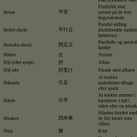
Fredfyldt sind,
平安
Heian
navnet på de fem
begynderkata
Parallel stilling
平行立
Heikô-dachi
(hoftebredde melle
fødderne)
Parallelle og samled
閉足立
Heisoku-dachi
fødder
Hidari
左
Venstre
Hiji (eller empi)
肘
Albue
Hiji uke
肘受け
Parade med albuen
At trække
引足
Hikiashi
underbenet tilbage
efter spark
At trække armene (
引手
Hikite
hænderne ) ind i
siden efter en teknik
Hånden knyttet me
四本拳
Hiraken
de fire knoer som
våben
Hiza
膝
Knæ