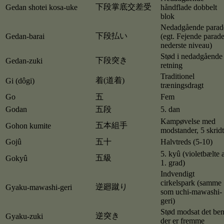
下段掌底交差受
Gedan shotei kosa-uke
håndflade dobbelt
blok
Nedadgående parad
下段払い
Gedan-barai
(egt. Fejende parad
nederste niveau)
Stød i nedadgående
下段突き
Gedan-zuki
retning
Traditionel
着(道着)
Gi (dôgi)
træningsdragt
Go
五
Fem
Godan
五段
5. dan
Kampøvelse med
五本組手
Gohon kumite
modstander, 5 skridt
Gojû
五十
Halvtreds (5-10)
5. kyû (violetbælte 
五級
Gokyû
1. grad)
Indvendigt
cirkelspark (samme
逆廻蹴り
Gyaku-mawashi-geri
som uchi-mawashi-
geri)
Stød modsat det be
逆突き
Gyaku-zuki
der er fremme