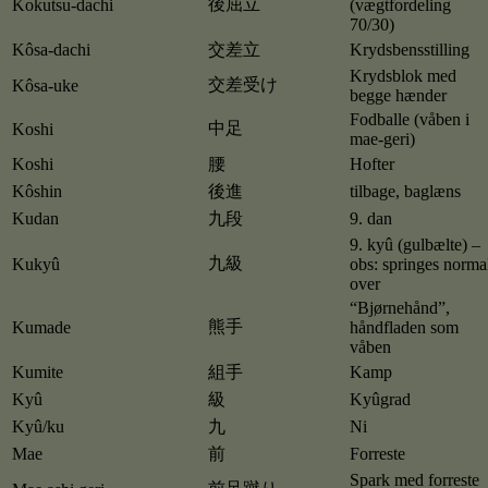
後屈立
Kokutsu-dachi
(vægtfordeling
70/30)
Kôsa-dachi
交差立
Krydsbensstilling
Krydsblok med
交差受け
Kôsa-uke
begge hænder
Fodballe (våben i
中足
Koshi
mae-geri)
Koshi
腰
Hofter
Kôshin
後進
tilbage, baglæns
Kudan
九段
9. dan
9. kyû (gulbælte) –
九級
Kukyû
obs: springes norma
over
“Bjørnehånd”,
熊手
Kumade
håndfladen som
våben
Kumite
組手
Kamp
Kyû
級
Kyûgrad
Kyû/ku
九
Ni
Mae
前
Forreste
Spark med forreste