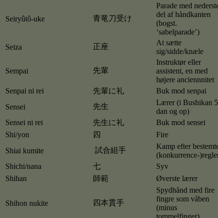
Parade med nederst
del af håndkanten
青竜刀受け
Seiryûtô-uke
(bogst.
‘sabelparade’)
At sætte
正座
Seiza
sig/sidde/knæle
Instruktør eller
先輩
Sempai
assistent, en med
højere anciennnitet
Senpai ni rei
先輩に礼
Buk mod senpai
Lærer (i Bushikan 5
先生
Sensei
dan og op)
Sensei ni rei
先生に礼
Buk mod sensei
Shi/yon
四
Fire
Kamp efter bestemt
試合組手
Shiai kumite
(konkurrence-)regle
Shichi/nana
七
Syv
Shihan
師範
Øverste lærer
Spydhånd med fire
fingre som våben
四本貫手
Shihon nukite
(minus
tommelfinger)