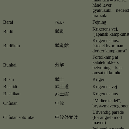
hånd laver
gyakuzuki – neders
ura-zuki
Barai
払い
Fejning
Krigerens vej,
武道
Budô
“japansk kampkuns
Krigerens hus,
武道館
Budôkan
“stedet hvor man
dyrker kampkunst”
Fortolkning af
katateknikkers
分解
Bunkai
betydning – kata
omsat til kumite
Bushi
武士
Kriger
Bushidô
武士道
Krigerens vej
Bushikan
武士館
Krigerens hus
“Midterste del”,
中段
Chûdan
bryst-/maveregione
Udvendig parade
中段外受け
Chûdan soto-uke
(for angreb mod
maven)
Indvendig parade