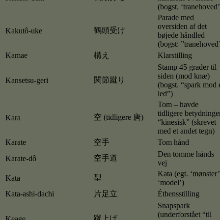
(bogst. ‘tranehoved’
Parade med
oversiden af det
鶴頭受け
Kakutô-uke
bøjede håndled
(bogst: ”tranehoved
Kamae
構え
Klarstilling
Stamp 45 grader til
siden (mod knæ)
関節蹴り
Kansetsu-geri
(bogst. “spark mod 
led”)
Tom – havde
tidligere betydninge
空 (tidligere 唐)
Kara
“kinesisk” (skrevet
med et andet tegn)
Karate
空手
Tom hånd
Den tomme hånds
空手道
Karate-dô
vej
Kata (egt. ‘mønster’
型
Kata
‘model’)
Kata-ashi-dachi
片足立
Étbensstilling
Snapspark
(underforstået “til
蹴上げ
Keage