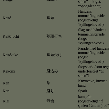
siden” – bogst.
“opadgående”)
Håndens
tommelfingerside
鶏頭
Keitô
(bogstaveligt
‘kyllingehoved’)
Slag med håndens
tommelfingerside
鶏頭打ち
Keitô-uchi
(bogst.
‘kyllingehoved’)
Parade med hånden
tommelfingerside
鶏頭受け
Keitô-uke
(bogst.
‘kyllingehoved’)
Stopspark (som rege
蹴込み
Kekomi
underforstået “til
siden”)
Knytnæve, knyttet
拳
Ken
hånd
Keri
蹴り
Spark
kampråb
気合
Kiai
(bogstaveligt “få
sjælen ( ånden ) ud”