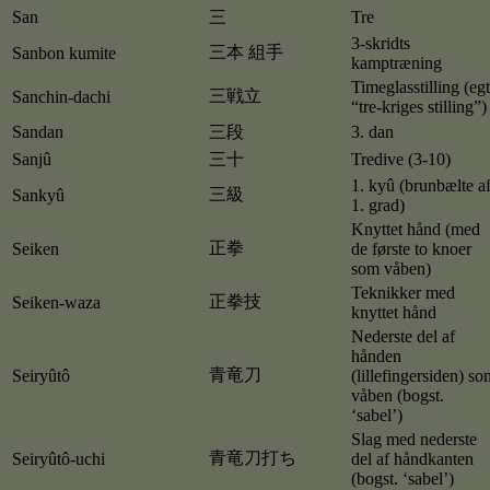
San
三
Tre
3-skridts
三本 組手
Sanbon kumite
kamptræning
Timeglasstilling (egt
三戦立
Sanchin-dachi
“tre-kriges stilling”)
Sandan
三段
3. dan
Sanjû
三十
Tredive (3-10)
1. kyû (brunbælte a
三級
Sankyû
1. grad)
Knyttet hånd (med
正拳
Seiken
de første to knoer
som våben)
Teknikker med
正拳技
Seiken-waza
knyttet hånd
Nederste del af
hånden
青竜刀
Seiryûtô
(lillefingersiden) so
våben (bogst.
‘sabel’)
Slag med nederste
青竜刀打ち
Seiryûtô-uchi
del af håndkanten
(bogst. ‘sabel’)