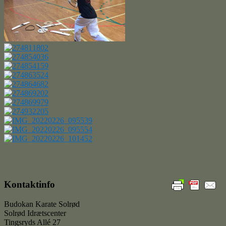
Kontaktinfo
Budokan Karate Solrød
Solrød Idrætscenter
Tingsryds Allé 27