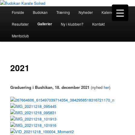
Hovedmenu
Forside
Budokan
Træning
Nyheder
Kalender
Fortsæt
Budokan Karate Solrød
Gallerier
Resultater
Ny i klubben?
Kontakt
til
Mentoclub
primært
indhold
2021
Graduering i Bushikan, 18. december 2021
(nyhed
her
)