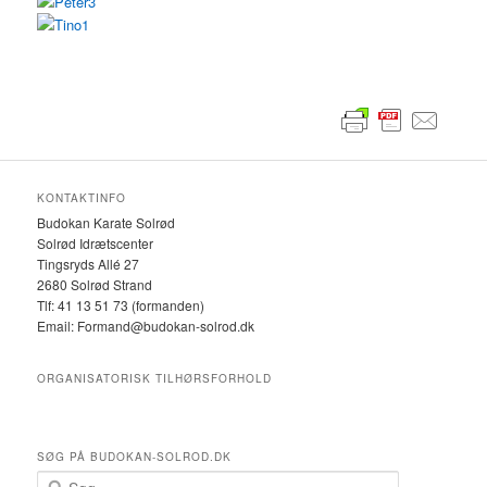
KONTAKTINFO
Budokan Karate Solrød
Solrød Idrætscenter
Tingsryds Allé 27
2680 Solrød Strand
Tlf: 41 13 51 73 (formanden)
Email: Formand@budokan-solrod.dk
ORGANISATORISK TILHØRSFORHOLD
SØG PÅ BUDOKAN-SOLROD.DK
S