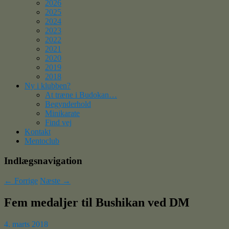
2026
2025
2024
2023
2022
2021
2020
2019
2018
Ny i klubben?
At træne i Budokan…
Begynderhold
Minikarate
Find vej
Kontakt
Mentoclub
Indlægsnavigation
←
Forrige
Næste
→
Fem medaljer til Bushikan ved DM