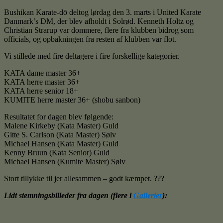
Bushikan Karate-dō deltog lørdag den 3. marts i United Karate
Danmark’s DM, der blev afholdt i Solrød. Kenneth Holtz og
Christian Strarup var dommere, flere fra klubben bidrog som
officials, og opbakningen fra resten af klubben var flot.
Vi stillede med fire deltagere i fire forskellige kategorier.
KATA dame master 36+
KATA herre master 36+
KATA herre senior 18+
KUMITE herre master 36+ (shobu sanbon)
Resultatet for dagen blev følgende:
Malene Kirkeby (Kata Master) Guld
Gitte S. Carlson (Kata Master) Sølv
Michael Hansen (Kata Master) Guld
Kenny Bruun (Kata Senior) Guld
Michael Hansen (Kumite Master) Sølv
Stort
tillykke
til jer allesammen – godt kæmpet.
?
??
Lidt stemningsbilleder fra dagen (flere i
Gallerier
):