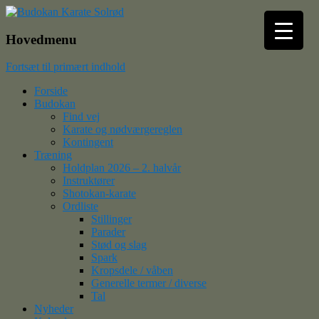
Budokan Karate Solrød
Hovedmenu
Fortsæt til primært indhold
Forside
Budokan
Find vej
Karate og nødværgereglen
Kontingent
Træning
Holdplan 2026 – 2. halvår
Instruktører
Shotokan-karate
Ordliste
Stillinger
Parader
Stød og slag
Spark
Kropsdele / våben
Generelle termer / diverse
Tal
Nyheder