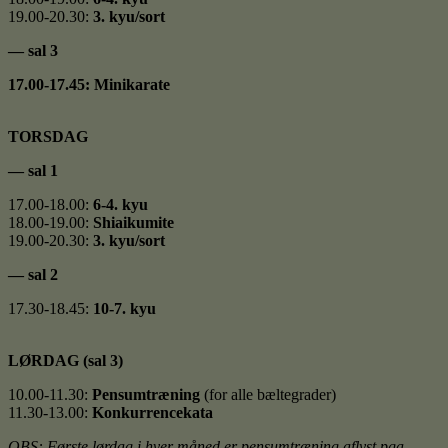
19.00-20.30:
3. kyu/sort
— sal 3
17.00-17.45: Minikarate
TORSDAG
— sal 1
17.00-18.00:
6-4. kyu
18.00-19.00:
Shiaikumite
19.00-20.30:
3. kyu/sort
— sal 2
17.30-18.45:
10-7. kyu
LØRDAG (sal 3)
10.00-11.30:
Pensumtræning
(for alle bæltegrader)
11.30-13.00:
Konkurrencekata
OBS: Første lørdag i hver måned er pensumtræning aflyst pga.