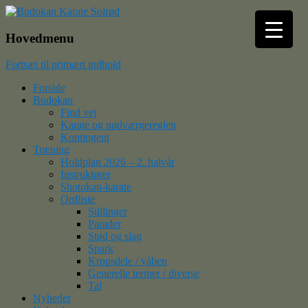
Budokan Karate Solrød
Hovedmenu
Fortsæt til primært indhold
Forside
Budokan
Find vej
Karate og nødværgereglen
Kontingent
Træning
Holdplan 2026 – 2. halvår
Instruktører
Shotokan-karate
Ordliste
Stillinger
Parader
Stød og slag
Spark
Kropsdele / våben
Generelle termer / diverse
Tal
Nyheder