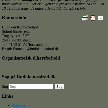
instruktørtræning. Der er til gengæld fritræningsmulighed i sal 2 kl.
10-11.30 på følgende datoer: 10/1, 7/2, 7/3, 2/5 og 6/6.
Kontaktinfo
Budokan Karate Solrød
Solrød Idrætscenter
Tingsryds Allé 27
2680 Solrød Strand
Tlf: 41 13 51 73 (formanden)
Email: Formand@budokan-solrod.dk
Organisatorisk tilhørsforhold
Søg på Budokan-solrod.dk
Søg
Links
BudoXperten