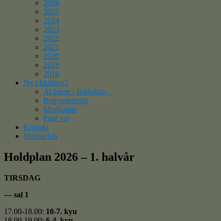
2026
2025
2024
2023
2022
2021
2020
2019
2018
Ny i klubben?
At træne i Budokan…
Begynderhold
Minikarate
Find vej
Kontakt
Mentoclub
Holdplan 2026 – 1. halvår
TIRSDAG
— sal 1
17.00-18.00:
10-7. kyu
18.00-19.00:
6-4. kyu