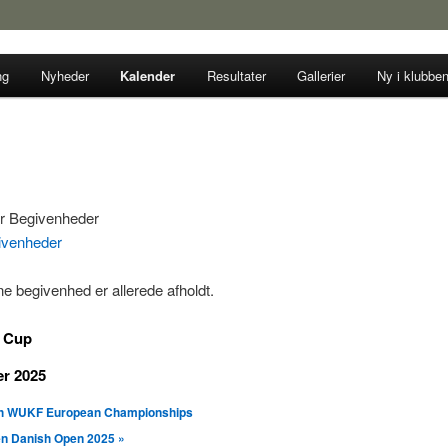
ng
Nyheder
Kalender
Resultater
Gallerier
Ny i klubbe
te Solrød
givenheder
e begivenhed er allerede afholdt.
 Cup
er 2025
h WUKF European Championships
en Danish Open 2025
»