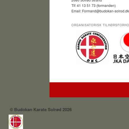
Tlf: 41 13 51 73 (formanden)
Email: Formand@budokan-solrod.dk
ORGANISATORISK TILHØRSFORH
©
Budokan Karate Solrød 2026