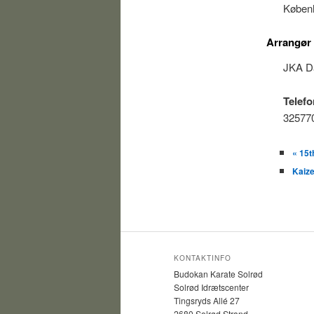
Køben
Arrangør
JKA D
Telefo
32577
«
15t
Kaiz
KONTAKTINFO
Budokan Karate Solrød
Solrød Idrætscenter
Tingsryds Allé 27
2680 Solrød Strand