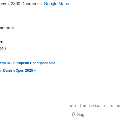
havn
,
2300
Danmark
+ Google Maps
anmark
n:
040
h WUKF European Championships
en Danish Open 2025
»
SØG PÅ BUDOKAN-SOLROD.DK
S
ø
g