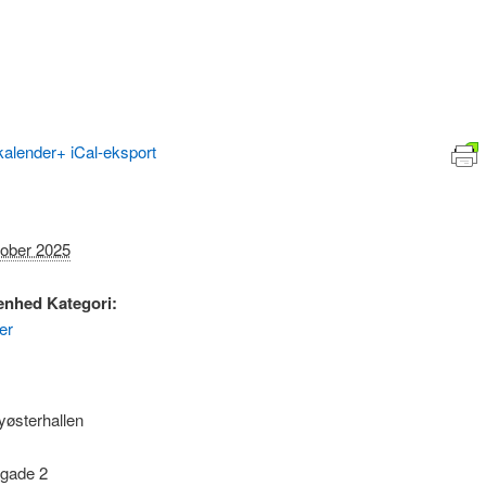
kalender
+ iCal-eksport
tober 2025
enhed Kategori:
er
østerhallen
gade 2