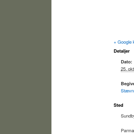
+ Google 
Detaljer
Dato:
25. ok
Begiv
Stævn
Sted
Sundby
Parma