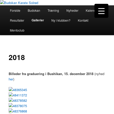
Hovedmenu
Forside
Budokan
Træning
Nyheder
Kalender
Fortsæt
Budokan Karate Solrød
Gallerier
Resultater
Ny i klubben?
Kontakt
til
Mentoclub
primært
indhold
2018
Billeder fra graduering i Bushikan, 15. december 2018
(nyhed
her
)