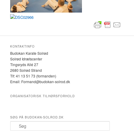
KONTAKTINFO
Budokan Karate Solrød
Solrød Idrætscenter
Tingsryds Allé 27
2680 Solrød Strand
Tlf: 41 13 51 73 (formanden)
Email: Formand@budokan-solrod.dk
ORGANISATORISK TILHØRSFORHOLD
SØG PÅ BUDOKAN-SOLROD.DK
S
ø