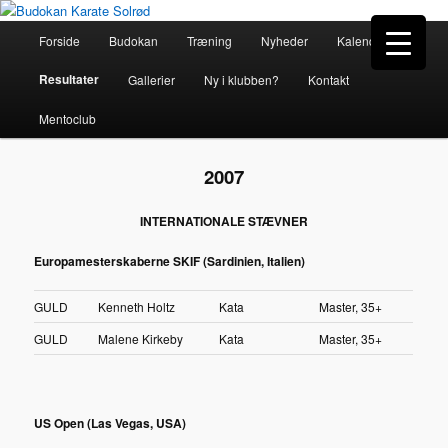
Hovedmenu
Forside
Budokan
Træning
Nyheder
Kalender
Fortsæt
Budokan Karate Solrød
Resultater
Gallerier
Ny i klubben?
Kontakt
til
Mentoclub
primært
indhold
2007
INTERNATIONALE STÆVNER
Europamesterskaberne SKIF (Sardinien, Italien)
GULD
Kenneth Holtz
Kata
Master, 35+
GULD
Malene Kirkeby
Kata
Master, 35+
US Open (Las Vegas, USA)