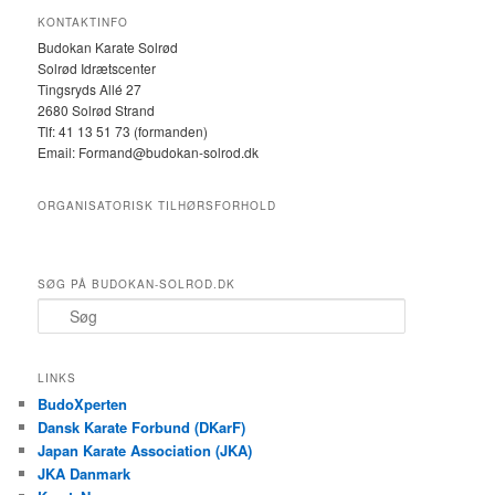
KONTAKTINFO
Budokan Karate Solrød
Solrød Idrætscenter
Tingsryds Allé 27
2680 Solrød Strand
Tlf: 41 13 51 73 (formanden)
Email: Formand@budokan-solrod.dk
ORGANISATORISK TILHØRSFORHOLD
SØG PÅ BUDOKAN-SOLROD.DK
S
ø
g
LINKS
BudoXperten
Dansk Karate Forbund (DKarF)
Japan Karate Association (JKA)
JKA Danmark