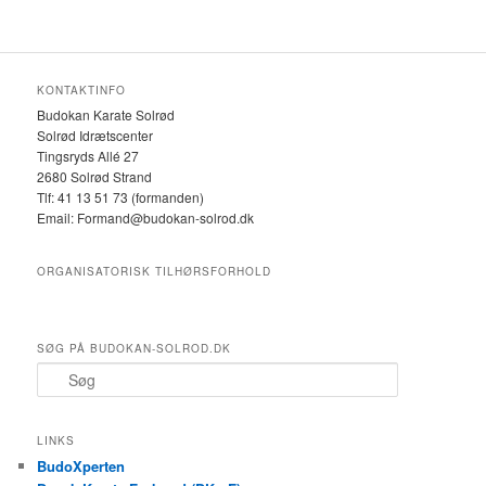
KONTAKTINFO
Budokan Karate Solrød
Solrød Idrætscenter
Tingsryds Allé 27
2680 Solrød Strand
Tlf: 41 13 51 73 (formanden)
Email: Formand@budokan-solrod.dk
ORGANISATORISK TILHØRSFORHOLD
SØG PÅ BUDOKAN-SOLROD.DK
S
ø
g
LINKS
BudoXperten