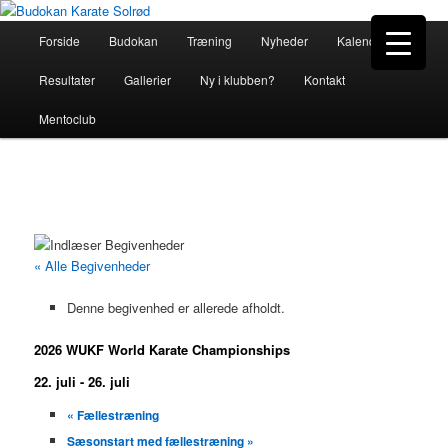
Hovedmenu
Forside
Budokan
Træning
Nyheder
Kalender
Fortsæt
Budokan Karate Solrød
Resultater
Gallerier
Ny i klubben?
Kontakt
til
Mentoclub
primært
indhold
« Alle Begivenheder
Denne begivenhed er allerede afholdt.
2026 WUKF World Karate Championships
22. juli
-
26. juli
«
Fællestræning
Sæsonstart med fællestræning
»